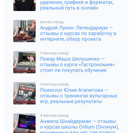
удаленке, графике и форматах,
реальный путь в онлайн
месяц назад
Андрей Лукин: Легендариум —
отзывы о курсах по заработку в
интернете, обзор проекта
3 месяца назад
Повар Маша Шелушенко —
отзывы о курсе «Гастрономия»:
стоит ли покупать обучение
4 месяца назад
Психолог Юлия Агапитова —
отзывы о тренингах вульгарных
игр, реальные результаты
4 месяца назад
Анжела Шнайдерман — отзывы
о курсах школы Onlium (Онлиум),
мошенница или нет, где подвох