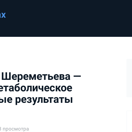
ах
а Шереметьева —
етаболическое
ные результаты
3 просмотра