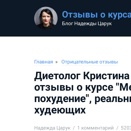
Отзывы о курс
Блог Надежды Царук
Главная
Отрицательные отзывы
Диетолог Кристин
отзывы о курсе "М
похудение", реаль
худеющих
Надежда Царук
1
комментарий
520