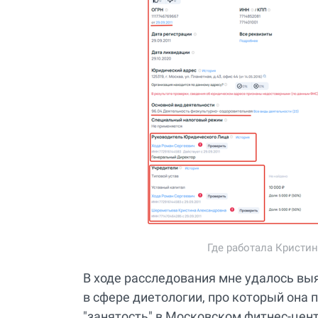
Где работала Кристи
В ходе расследования мне удалось вы
в сфере диетологии, про который она пи
"занятость" в Московском фитнес-центр