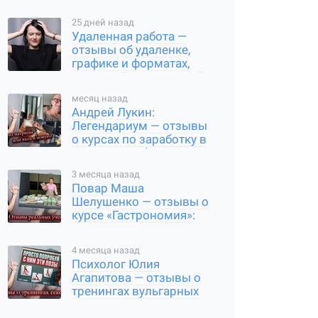
реальные результаты
25 дней назад
Удаленная работа —
отзывы об удаленке,
графике и форматах,
реальный путь в онлайн
месяц назад
Андрей Лукин:
Легендариум — отзывы
о курсах по заработку в
интернете, обзор
проекта
3 месяца назад
Повар Маша
Шелушенко — отзывы о
курсе «Гастрономия»:
стоит ли покупать
обучение
4 месяца назад
Психолог Юлия
Агапитова — отзывы о
тренингах вульгарных
игр, реальные