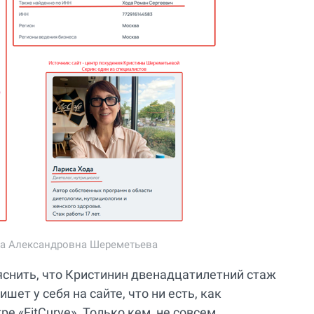
на Александровна Шереметьева
яснить, что Кристинин двенадцатилетний стаж
шет у себя на сайте, что ни есть, как
е «FitCurve». Только кем, не совсем