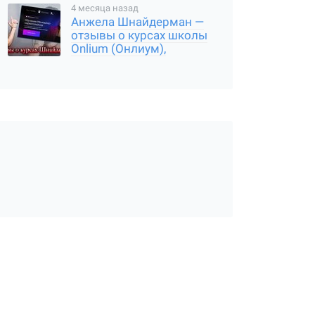
результаты
4 месяца назад
Анжела Шнайдерман —
отзывы о курсах школы
Onlium (Онлиум),
мошенница или нет, где
подвох