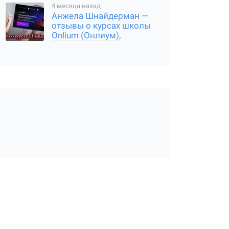
результаты
4 месяца назад
Анжела Шнайдерман —
отзывы о курсах школы
Onlium (Онлиум),
мошенница или нет, где
подвох