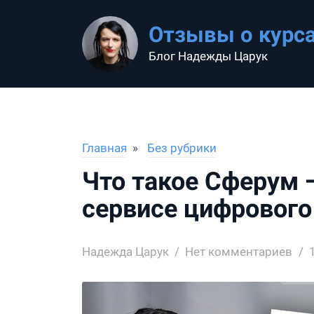
Отзывы о курс
Блог Надежды Царук
Главная
Без рубрики
Что такое Сферум 
сервисе цифрового
Надежда Царук
Нет комментариев