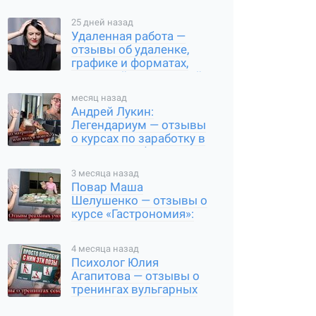
реальные результаты
25 дней назад
Удаленная работа —
отзывы об удаленке,
графике и форматах,
реальный путь в онлайн
месяц назад
Андрей Лукин:
Легендариум — отзывы
о курсах по заработку в
интернете, обзор
проекта
3 месяца назад
Повар Маша
Шелушенко — отзывы о
курсе «Гастрономия»:
стоит ли покупать
обучение
4 месяца назад
Психолог Юлия
Агапитова — отзывы о
тренингах вульгарных
игр, реальные