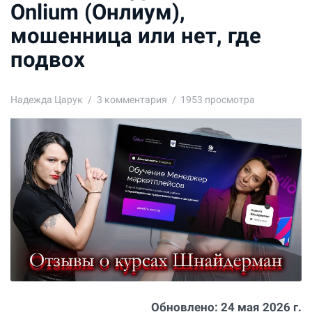
Onlium (Онлиум),
мошенница или нет, где
подвох
Надежда Царук
3
комментария
1953 просмотра
Обновлено:
24 мая 2026 г.