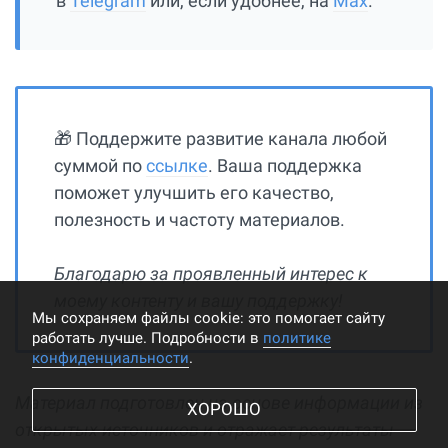
в
Telegram
или, если удобнее, на
Max
.
🎁 Поддержите развитие канала любой
суммой по
ссылке
. Ваша поддержка
поможет улучшить его качество,
полезность и частоту материалов.
Благодарю за проявленный интерес к
моему контенту и вашу поддержку!
Мы cохраняем файлы cookie: это помогает сайту
работать лучше. Подробности в
политике
конфиденциальности
.
Материал подготовлен на основе информации из
ХОРОШО
открытых источников и отражает результаты