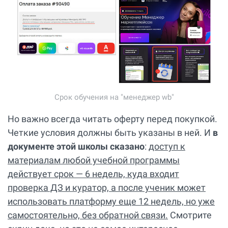
Срок обучения на "менеджер wb"
Но важно всегда читать оферту перед покупкой.
Четкие условия должны быть указаны в ней. И
в
документе этой школы сказано
:
доступ к
материалам любой учебной программы
действует срок — 6 недель, куда входит
проверка ДЗ и куратор, а после ученик может
использовать платформу еще 12 недель, но уже
самостоятельно, без обратной связи.
Смотрите