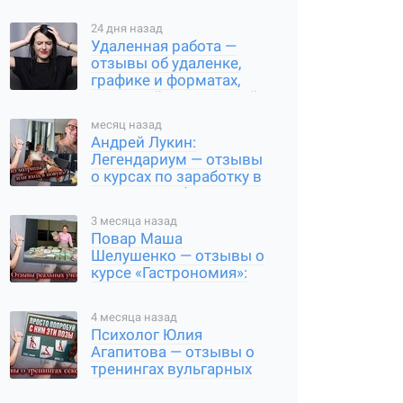
реальные результаты
24 дня назад
Удаленная работа —
отзывы об удаленке,
графике и форматах,
реальный путь в онлайн
месяц назад
Андрей Лукин:
Легендариум — отзывы
о курсах по заработку в
интернете, обзор
проекта
3 месяца назад
Повар Маша
Шелушенко — отзывы о
курсе «Гастрономия»:
стоит ли покупать
обучение
4 месяца назад
Психолог Юлия
Агапитова — отзывы о
тренингах вульгарных
игр, реальные