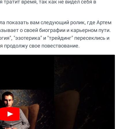
я тратит время, так как не видел себя в
ила показать вам следующий ролик, где Артем
зывает о своей биографии и карьерном пути.
гия", "эзотерика" и "трейдинг" пересеклись и
 я продолжу свое повествование.