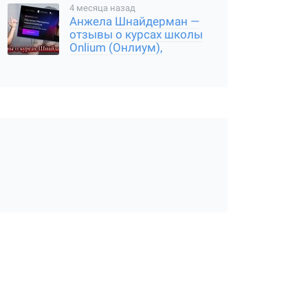
результаты
4 месяца назад
Анжела Шнайдерман —
отзывы о курсах школы
Onlium (Онлиум),
мошенница или нет, где
подвох