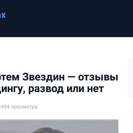
ах
ртем Звездин — отзывы
ингу, развод или нет
2484 просмотра